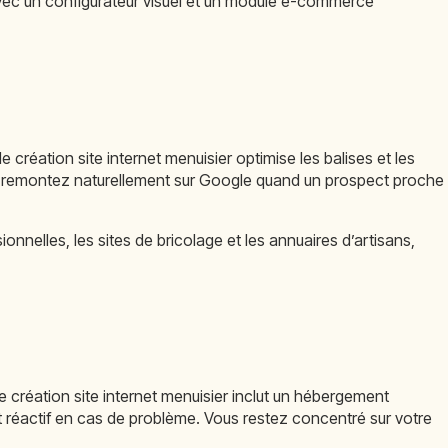
 avec un configurateur visuel et un module e-commerce
création site internet menuisier optimise les balises et les
ous remontez naturellement sur Google quand un prospect proche
onnelles, les sites de bricolage et les annuaires d’artisans,
e création site internet menuisier inclut un hébergement
 réactif en cas de problème. Vous restez concentré sur votre