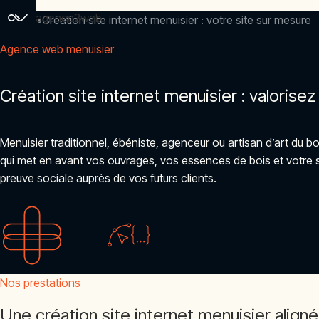
agence2web
Accueil
Création site internet menuisier : votre site sur mesure
Agence web menuisier
Création site internet menuisier : valorise
Menuisier traditionnel, ébéniste, agenceur ou artisan d’art du b
qui met en avant vos ouvrages, vos essences de bois et votre 
preuve sociale auprès de vos futurs clients.
Nos prestations
Une création site internet menuisier align