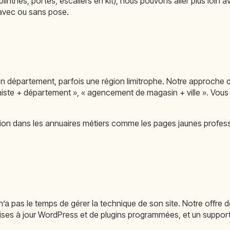
inthes, portes, escaliers en kit), nous pouvons aller plus loin
avec ou sans pose.
n département, parfois une région limitrophe. Notre approche de 
ébéniste + département », « agencement de magasin + ville ». V
iption dans les annuaires métiers comme les pages jaunes professi
’a pas le temps de gérer la technique de son site. Notre offre d
ses à jour WordPress et de plugins programmées, et un support