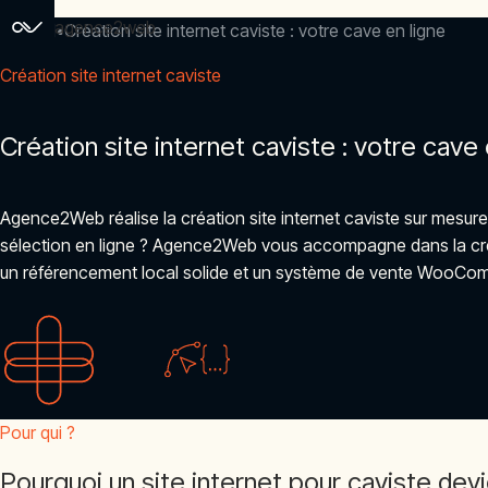
agence2web
Accueil
Création site internet caviste : votre cave en ligne
Création site internet caviste
Création site internet caviste : votre cave 
Agence2Web réalise la création site internet caviste sur mesure
sélection en ligne ? Agence2Web vous accompagne dans la créati
un référencement local solide et un système de vente WooCom
Pour qui ?
Pourquoi un site internet pour caviste dev