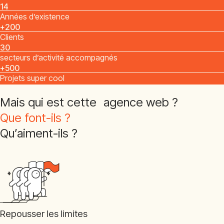
14
Années d’existence
+200
Clients
30
secteurs d’activité accompagnés
+500
Projets super cool
Mais qui est cette agence web ?
Que font-ils ?
Qu’aiment-ils ?
Repousser les limites