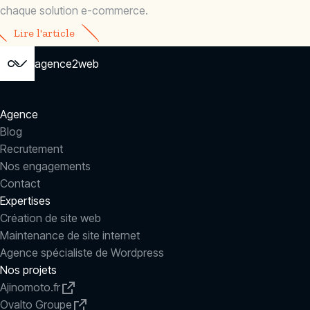
chaque solution e-commerce.
Lire l'article
agence2web
Agence
Blog
Recrutement
Nos engagements
Contact
Expertises
Création de site web
Maintenance de site internet
Agence spécialiste de Wordpress
Nos projets
Ajinomoto.fr
Ovalto Groupe