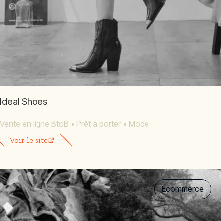
Ideal Shoes
Vente en ligne BtoB
•
Prêt à porter
•
Mode
Voir le site
Ecommerce