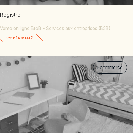
Registre
Vente en ligne BtoB
•
Services aux entreprises (B2B)
Voir le site
Ecommerce