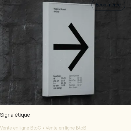
Ecommerce
Signalétique
Vente en ligne BtoC
•
Vente en ligne BtoB