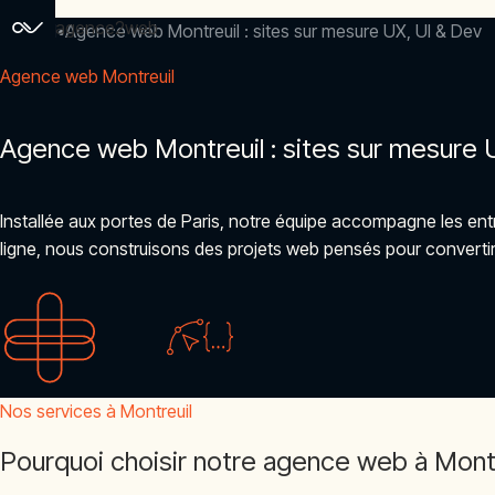
agence2web
Accueil
Agence web Montreuil : sites sur mesure UX, UI & Dev
Agence web Montreuil
Agence web Montreuil : sites sur mesure 
Installée aux portes de Paris, notre équipe accompagne les entr
ligne, nous construisons des projets web pensés pour convertir 
Nos services à Montreuil
Pourquoi choisir notre agence web à Montr