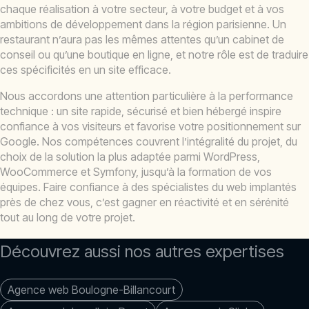
chaque réalisation à votre secteur, à votre budget et à vos
ambitions de développement dans la région parisienne. Un
restaurant n’aura pas les mêmes attentes qu’un cabinet de
conseil ou qu’une boutique en ligne, et notre rôle est de traduire
ces spécificités en un site efficace.
Nous accordons une attention particulière à la performance
technique : un site rapide, sécurisé et bien hébergé inspire
confiance à vos visiteurs et favorise votre positionnement sur
Google. Nos compétences couvrent l’intégralité du projet, du
choix de la solution la plus adaptée parmi WordPress,
WooCommerce et Symfony, jusqu’à la formation de vos
équipes. Faire confiance à des spécialistes du web implantés
près de chez vous, c’est gagner en réactivité et en sérénité
tout au long de votre projet.
Découvrez aussi nos autres expertises
Agence web Boulogne-Billancourt