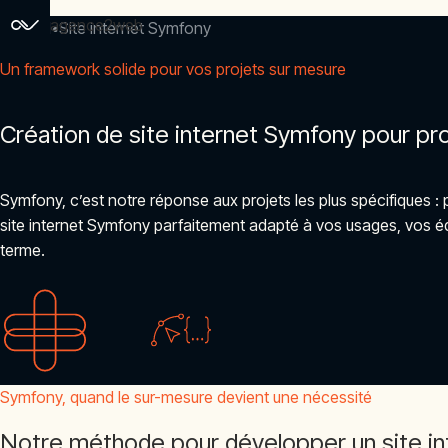
agence2web
Accueil
Site internet Symfony
Un framework solide pour vos projets sur mesure
Création de site internet Symfony pour p
Symfony, c’est notre réponse aux projets les plus spécifiques 
site internet Symfony parfaitement adapté à vos usages, vos équip
terme.
Symfony, quand le sur-mesure devient une nécessité
Notre méthode pour développer un site i