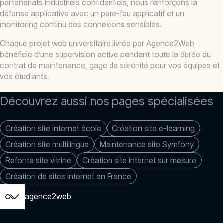
partenariats industriels confidentiels, nous renforçons la
défense applicative avec un pare-feu applicatif et un
monitoring continu des connexions sensibles.
Chaque projet web universitaire livrée par Agence2Web
bénéficie d’une supervision active pendant toute la durée du
contrat de maintenance, gage de sérénité pour vos équipes et
vos étudiants.
Découvrez aussi nos pages spécialisées
Création site internet école
Création site e-learning
Création site multilingue
Maintenance site Symfony
Refonte site vitrine
Création site internet sur mesure
Création de sites internet en France
agence2web