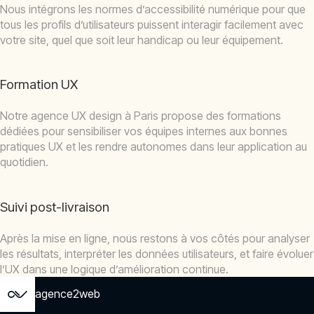
Nous intégrons les normes d’accessibilité numérique pour que
tous les profils d’utilisateurs puissent interagir facilement avec
votre site, quel que soit leur handicap ou leur équipement.
Formation UX
Notre agence UX design à Paris propose des formations
dédiées pour sensibiliser vos équipes internes aux bonnes
pratiques UX et les rendre autonomes dans leur application au
quotidien.
Suivi post-livraison
Après la mise en ligne, nous restons à vos côtés pour analyser
les résultats, interpréter les données utilisateurs, et faire évoluer
l’UX dans une logique d’amélioration continue.
agence2web